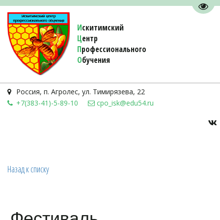
Пере
И
скитимский
Ц
ентр
П
рофессионального
О
бучения 
Россия
,
п. Агролес
,
ул. Тимирязева, 22
+7(383-41)-5-89-10
cpo_isk@edu54.ru
Назад к списку
Фестиваль