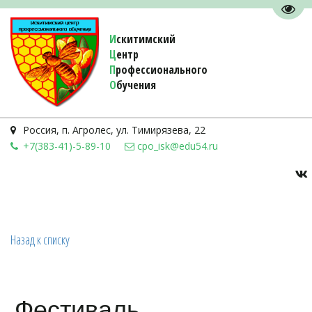
Пере
И
скитимский
Ц
ентр
П
рофессионального
О
бучения 
Россия
,
п. Агролес
,
ул. Тимирязева, 22
+7(383-41)-5-89-10
cpo_isk@edu54.ru
Назад к списку
Фестиваль