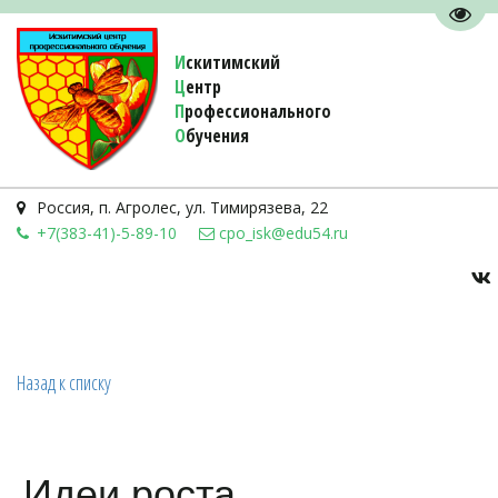
Пере
И
скитимский
Ц
ентр
П
рофессионального
О
бучения 
Россия
,
п. Агролес
,
ул. Тимирязева, 22
+7(383-41)-5-89-10
cpo_isk@edu54.ru
Назад к списку
Идеи роста