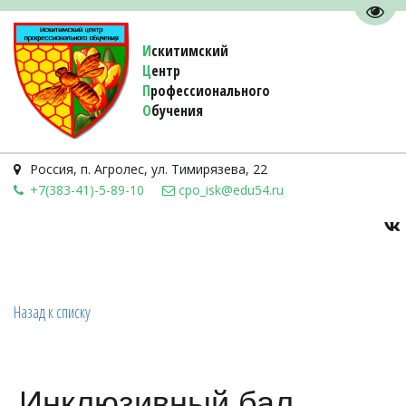
Пере
И
скитимский
Ц
ентр
П
рофессионального
О
бучения 
Россия
,
п. Агролес
,
ул. Тимирязева, 22
+7(383-41)-5-89-10
cpo_isk@edu54.ru
Назад к списку
Инклюзивный бал