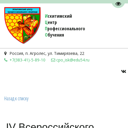
Пере
И
скитимский
Ц
ентр
П
рофессионального
О
бучения 
Россия
,
п. Агролес
,
ул. Тимирязева, 22
+7(383-41)-5-89-10
cpo_isk@edu54.ru
Назад к списку
IV Всероссийского