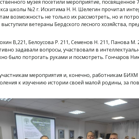
твенного музея посетили мероприятие, посвященное 75
кса школы №2 г. Искитима Н. Н. Шелегин прочитал инт
ам возможность не только их рассмотреть, но и потрог
выступили ветераны Бердского лесного хозяйства, пре
охин В,221, Белоусова Р. 211, Семенов Н. 211, Панова М. 2
ивно задавали вопросы, участвовали в интеллектуальн
но было потрогать руками и посмотреть. Гончаров Ник
 участникам мероприятия и, конечно, работникам БИХ
оления к изучению истории своей малой родины, за п