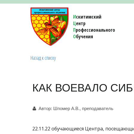
И
скитимский
Ц
ентр
П
рофессионального
О
бучения 
Назад к списку
КАК ВОЕВАЛО СИ
Автор:
Шпомер А.В., преподаватель
22.11.22 обучающиеся Центра, посещающи