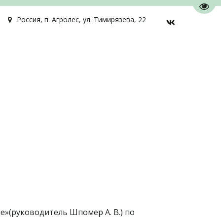
Пере
Россия
,
п. Агролес
,
ул. Тимирязева, 22
»(руководитель Шпомер А. В.) по