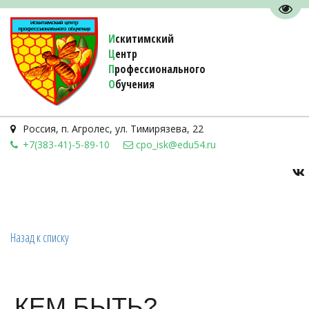
Пере
И
скитимский
Ц
ентр
П
рофессионального
О
бучения 
Россия
,
п. Агролес
,
ул. Тимирязева, 22
+7(383-41)-5-89-10
cpo_isk@edu54.ru
Назад к списку
КЕМ БЫТЬ?