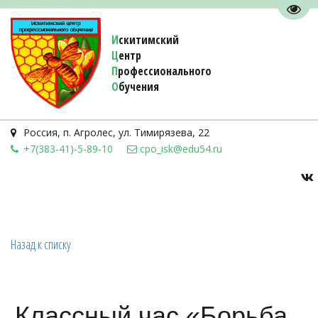
Пере
И
скитимский
Ц
ентр
П
рофессионального
О
бучения 
Россия
,
п. Агролес
,
ул. Тимирязева, 22
+7(383-41)-5-89-10
cpo_isk@edu54.ru
Назад к списку
Классный час «Борьба