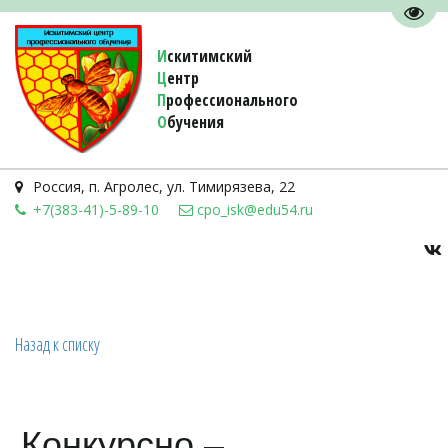
Пере
И
скитимский
Ц
ентр
П
рофессионального
О
бучения 
Россия
,
п. Агролес
,
ул. Тимирязева, 22
+7(383-41)-5-89-10
cpo_isk@edu54.ru
Назад к списку
Конкурсно –