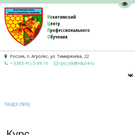
Пере
И
скитимский
Ц
ентр
П
рофессионального
О
бучения 
Россия
,
п. Агролес
,
ул. Тимирязева, 22
+7(383-41)-5-89-10
cpo_isk@edu54.ru
Назад к списку
Курс