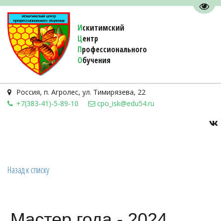
Пере
И
скитимский
Ц
ентр
П
рофессионального
О
бучения 
Россия
,
п. Агролес
,
ул. Тимирязева, 22
+7(383-41)-5-89-10
cpo_isk@edu54.ru
Назад к списку
Мастер года - 2024