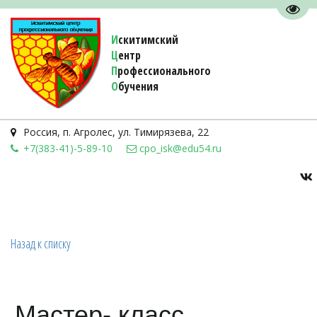
Пере
И
скитимский
Ц
ентр
П
рофессионального
О
бучения 
Россия
,
п. Агролес
,
ул. Тимирязева, 22
+7(383-41)-5-89-10
cpo_isk@edu54.ru
Назад к списку
Мастер- класс