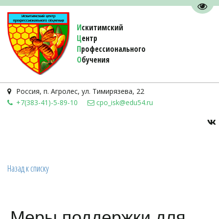
Пере
И
скитимский
Ц
ентр
П
рофессионального
О
бучения 
Россия
,
п. Агролес
,
ул. Тимирязева, 22
+7(383-41)-5-89-10
cpo_isk@edu54.ru
Назад к списку
Меры поддержки для