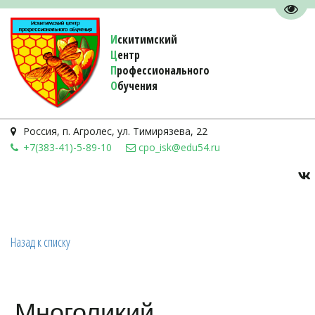
Пере
И
скитимский
Ц
ентр
П
рофессионального
О
бучения 
Россия
,
п. Агролес
,
ул. Тимирязева, 22
+7(383-41)-5-89-10
cpo_isk@edu54.ru
Назад к списку
Многоликий