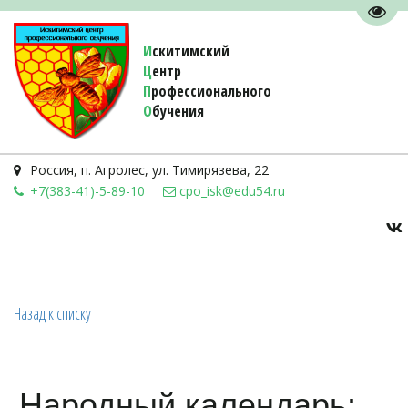
Пере
И
скитимский
Ц
ентр
П
рофессионального
О
бучения 
Россия
,
п. Агролес
,
ул. Тимирязева, 22
+7(383-41)-5-89-10
cpo_isk@edu54.ru
Назад к списку
Народный календарь: