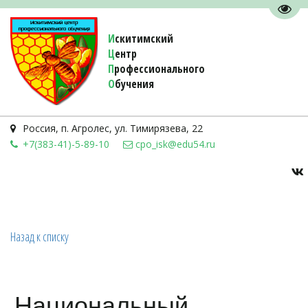
Пере
И
скитимский
Ц
ентр
П
рофессионального
О
бучения 
Россия
,
п. Агролес
,
ул. Тимирязева, 22
+7(383-41)-5-89-10
cpo_isk@edu54.ru
Назад к списку
Национальный