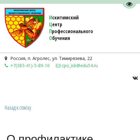
Пере
И
скитимский
Ц
ентр
П
рофессионального
О
бучения 
Россия
,
п. Агролес
,
ул. Тимирязева, 22
+7(383-41)-5-89-10
cpo_isk@edu54.ru
Назад к списку
О профилактике