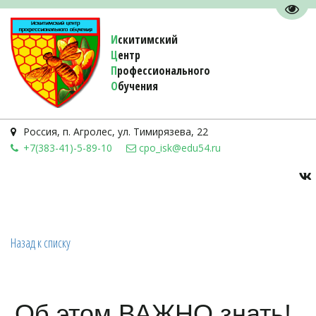
Пере
И
скитимский
Ц
ентр
П
рофессионального
О
бучения 
Россия
,
п. Агролес
,
ул. Тимирязева, 22
+7(383-41)-5-89-10
cpo_isk@edu54.ru
Назад к списку
Об этом ВАЖНО знать!