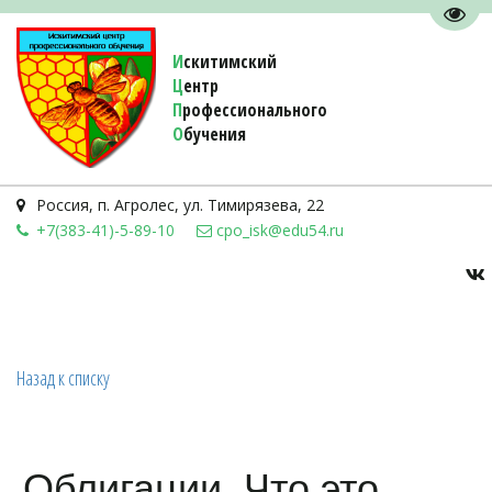
Пере
И
скитимский
Ц
ентр
П
рофессионального
О
бучения 
Россия
,
п. Агролес
,
ул. Тимирязева, 22
+7(383-41)-5-89-10
cpo_isk@edu54.ru
Назад к списку
Облигации. Что это