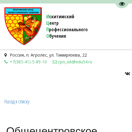
Пере
И
скитимский
Ц
ентр
П
рофессионального
О
бучения 
Россия
,
п. Агролес
,
ул. Тимирязева, 22
+7(383-41)-5-89-10
cpo_isk@edu54.ru
Назад к списку
Общецентровское