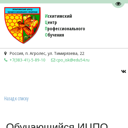
Пере
И
скитимский
Ц
ентр
П
рофессионального
О
бучения 
Россия
,
п. Агролес
,
ул. Тимирязева, 22
+7(383-41)-5-89-10
cpo_isk@edu54.ru
Назад к списку
Обучающийся ИЦПО