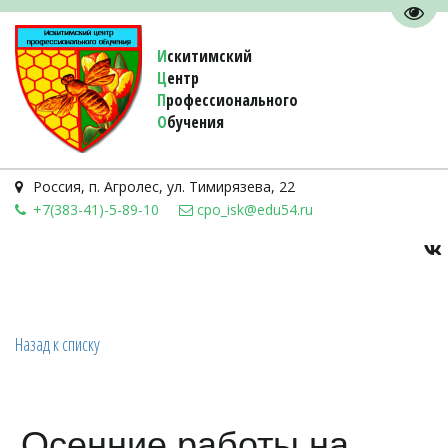
Пере
И
скитимский
Ц
ентр
П
рофессионального
О
бучения 
Россия
,
п. Агролес
,
ул. Тимирязева, 22
+7(383-41)-5-89-10
cpo_isk@edu54.ru
Назад к списку
Осенние работы на