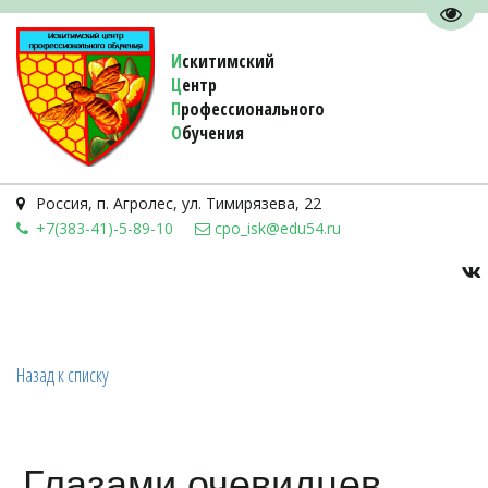
Пере
И
скитимский
Ц
ентр
П
рофессионального
О
бучения 
Россия
,
п. Агролес
,
ул. Тимирязева, 22
+7(383-41)-5-89-10
cpo_isk@edu54.ru
Назад к списку
Глазами очевидцев...