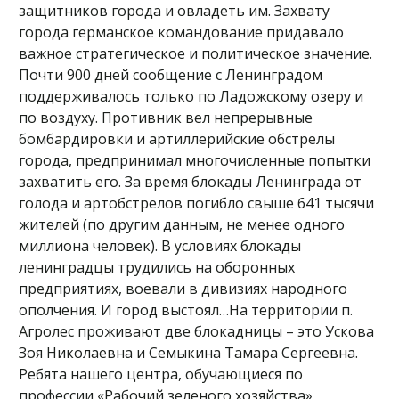
защитников города и овладеть им. Захвату
города германское командование придавало
важное стратегическое и политическое значение.
Почти 900 дней сообщение с Ленинградом
поддерживалось только по Ладожскому озеру и
по воздуху. Противник вел непрерывные
бомбардировки и артиллерийские обстрелы
города, предпринимал многочисленные попытки
захватить его. За время блокады Ленинграда от
голода и артобстрелов погибло свыше 641 тысячи
жителей (по другим данным, не менее одного
миллиона человек). В условиях блокады
ленинградцы трудились на оборонных
предприятиях, воевали в дивизиях народного
ополчения. И город выстоял…На территории п.
Агролес проживают две блокадницы – это Ускова
Зоя Николаевна и Семыкина Тамара Сергеевна.
Ребята нашего центра, обучающиеся по
профессии «Рабочий зеленого хозяйства»,