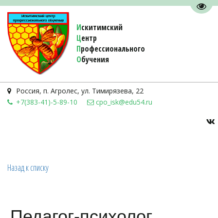
Пере
И
скитимский
Ц
ентр
П
рофессионального
О
бучения 
Россия
,
п. Агролес
,
ул. Тимирязева, 22
+7(383-41)-5-89-10
cpo_isk@edu54.ru
Назад к списку
Педагог-психолог