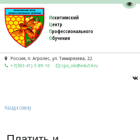
Пере
И
скитимский
Ц
ентр
П
рофессионального
О
бучения 
Россия
,
п. Агролес
,
ул. Тимирязева, 22
+7(383-41)-5-89-10
cpo_isk@edu54.ru
Назад к списку
Платить и