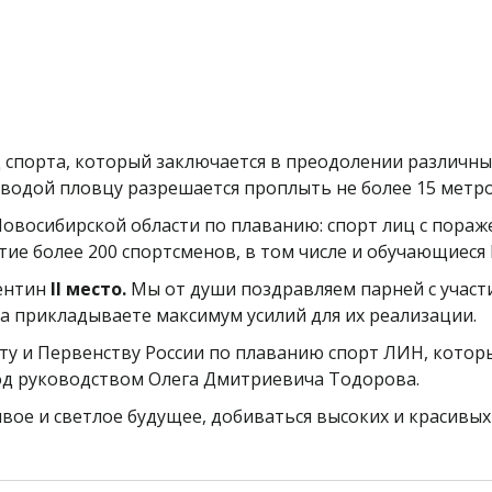
спорта, который заключается в преодолении различны
 водой пловцу разрешается проплыть не более 15 метр
Новосибирской области по плаванию: спорт лиц с пораже
тие более 200 спортсменов, в том числе и обучающиес
лентин
II место.
Мы от души поздравляем парней с участ
да прикладываете максимум усилий для их реализации.
ту и Первенству России по плаванию спорт ЛИН, которы
од руководством Олега Дмитриевича Тодорова.
вое и светлое будущее, добиваться высоких и красивых