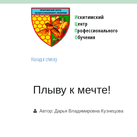
И
скитимский
Ц
ентр
П
рофессионального
О
бучения 
Назад к списку
Плыву к мечте!
Автор:
Дарья Владимировна Кузнецова