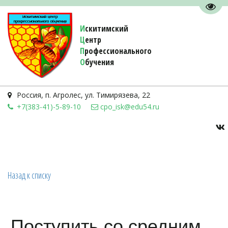
Пере
И
скитимский
Ц
ентр
П
рофессионального
О
бучения 
Россия
,
п. Агролес
,
ул. Тимирязева, 22
+7(383-41)-5-89-10
cpo_isk@edu54.ru
Назад к списку
Поступить со средним