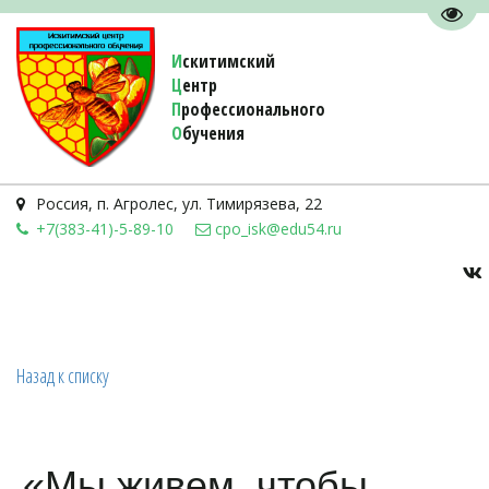
Пере
И
скитимский
Ц
ентр
П
рофессионального
О
бучения 
Россия
,
п. Агролес
,
ул. Тимирязева, 22
+7(383-41)-5-89-10
cpo_isk@edu54.ru
Назад к списку
«Мы живем, чтобы