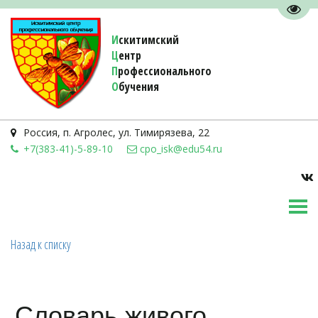
Пере
И
скитимский
Ц
ентр
П
рофессионального
О
бучения 
Россия
,
п. Агролес
,
ул. Тимирязева, 22
+7(383-41)-5-89-10
cpo_isk@edu54.ru
Назад к списку
Словарь живого