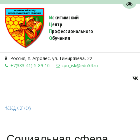
Пере
И
скитимский
Ц
ентр
П
рофессионального
О
бучения 
Россия
,
п. Агролес
,
ул. Тимирязева, 22
+7(383-41)-5-89-10
cpo_isk@edu54.ru
Назад к списку
Социальная сфера