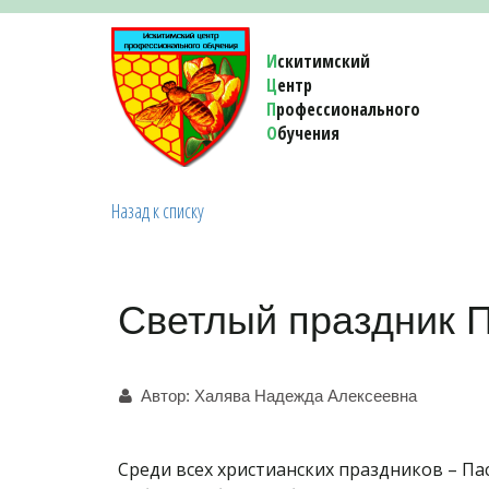
И
скитимский
Ц
ентр
П
рофессионального
О
бучения 
Назад к списку
Светлый праздник 
Автор:
Халява Надежда Алексеевна
Среди всех христианских праздников – Па