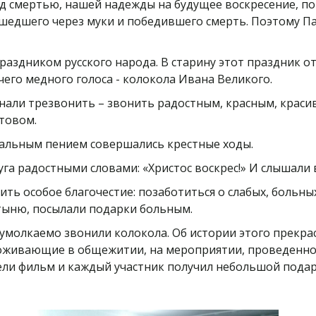
д смертью, нашей надежды на будущее воскресение, по
рошедшего через муки и победившего смерть. Поэтому 
праздником русского народа. В старину этот праздник 
чего медного голоса - колокола Ивана Великого.
инали трезвонить – звонить радостным, красным, краси
стовом.
хальным пением совершались крестные ходы.
га радостными словами: «Христос воскрес!» И слышали 
ить особое благочестие: позаботиться о слабых, больн
тыню, посылали подарки больным.
умолкаемо звонили колокола. Об истории этого прекрас
роживающие в общежитии, на мероприятии, проведенном
ели фильм и каждый участник получил небольшой подар