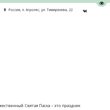
Пере
Россия
,
п. Агролес
,
ул. Тимирязева, 22
жественный. Святая Пасха – это праздник