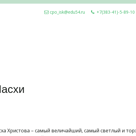
cpo_isk@edu54.ru
+7(383-41)-5-89-10
Пасхи
сха Христова – самый величайший, самый светлый и тор