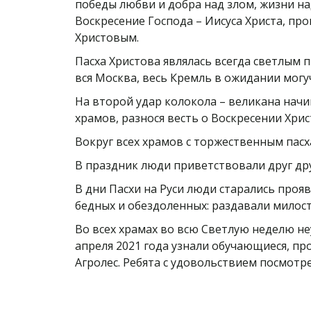
победы любви и добра над злом, жизни на
Воскресение Господа – Иисуса Христа, п
Христовым.
Пасха Христова являлась всегда светлым 
вся Москва, весь Кремль в ожидании могу
На второй удар колокола – великана нач
храмов, разнося весть о Воскресении Хри
Вокруг всех храмов с торжественным пас
В праздник люди приветствовали друг дру
В дни Пасхи на Руси люди старались прояв
бедных и обездоленных: раздавали милос
Во всех храмах во всю Светлую неделю не
апреля 2021 года узнали обучающиеся, п
Агролес. Ребята с удовольствием посмотр