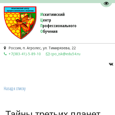
Пере
И
скитимский
Ц
ентр
П
рофессионального
О
бучения 
Россия
,
п. Агролес
,
ул. Тимирязева, 22
+7(383-41)-5-89-10
cpo_isk@edu54.ru
Назад к списку
Тайны третьих планет…