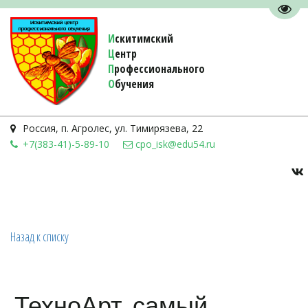
Пере
И
скитимский
Ц
ентр
П
рофессионального
О
бучения 
Россия
,
п. Агролес
,
ул. Тимирязева, 22
+7(383-41)-5-89-10
cpo_isk@edu54.ru
Назад к списку
ТехноАрт, самый