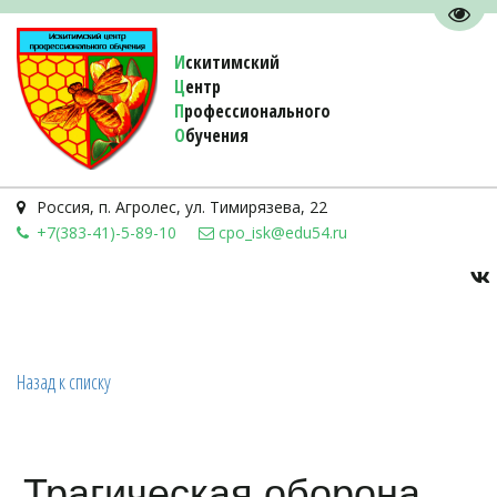
Пере
И
скитимский
Ц
ентр
П
рофессионального
О
бучения 
Россия
,
п. Агролес
,
ул. Тимирязева, 22
+7(383-41)-5-89-10
cpo_isk@edu54.ru
Назад к списку
Трагическая оборона