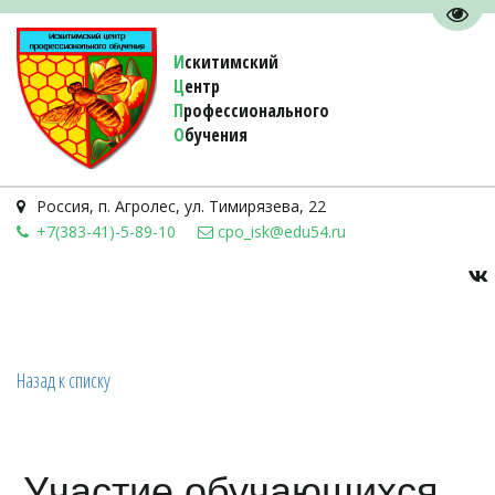
Пере
И
скитимский
Ц
ентр
П
рофессионального
О
бучения 
Россия
,
п. Агролес
,
ул. Тимирязева, 22
+7(383-41)-5-89-10
cpo_isk@edu54.ru
Назад к списку
Участие обучающихся