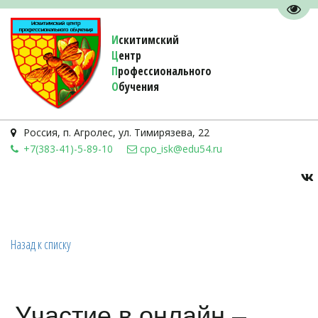
Пере
И
скитимский
Ц
ентр
П
рофессионального
О
бучения 
Россия
,
п. Агролес
,
ул. Тимирязева, 22
+7(383-41)-5-89-10
cpo_isk@edu54.ru
Назад к списку
Участие в онлайн –