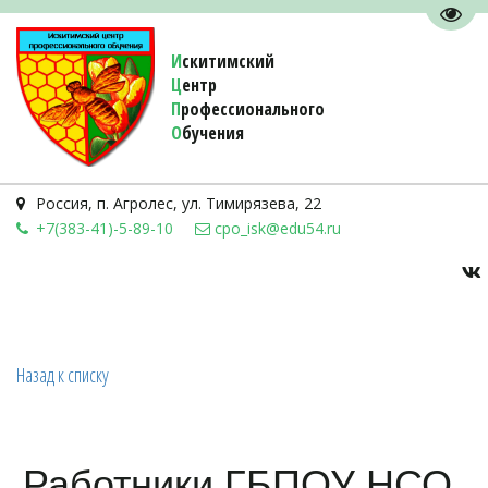
Пере
И
скитимский
Ц
ентр
П
рофессионального
О
бучения 
Россия
,
п. Агролес
,
ул. Тимирязева, 22
+7(383-41)-5-89-10
cpo_isk@edu54.ru
Назад к списку
Работники ГБПОУ НСО