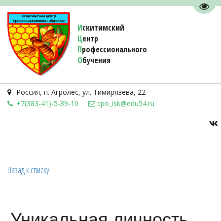
Пере
И
скитимский
Ц
ентр
П
рофессионального
О
бучения 
Россия
,
п. Агролес
,
ул. Тимирязева, 22
+7(383-41)-5-89-10
cpo_isk@edu54.ru
Назад к списку
Уникальная личность