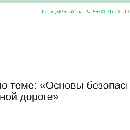
cpo_isk@edu54.ru
+7(383-41)-5-89-10
по теме: «Основы безопас
ной дороге»