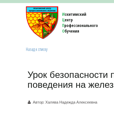
И
скитимский
Ц
ентр
П
рофессионального
О
бучения 
Назад к списку
Урок безопасности 
поведения на желез
Автор:
Халява Надежда Алексеевна