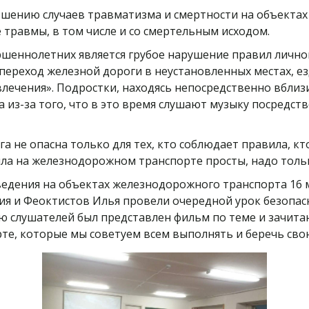
шению случаев травматизма и смертности на объектах
травмы, в том числе и со смертельным исходом.
шеннолетних является грубое нарушение правил лично
ереход железной дороги в неустановленных местах, ез
лечения». Подростки, находясь непосредственно вблизи
из-за того, что в это время слушают музыку посредст
а не опасна только для тех, кто соблюдает правила, к
ила на железнодорожном транспорте просты, надо толь
ведения на объектах железнодорожного транспорта 16 
ния и Феоктистов Илья провели очередной урок безопас
ю слушателей был представлен фильм по теме и зачита
е, которые мы советуем всем выполнять и беречь сво