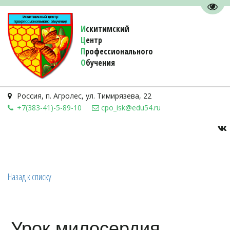
Пере
И
скитимский
Ц
ентр
П
рофессионального
О
бучения 
Россия
,
п. Агролес
,
ул. Тимирязева, 22
+7(383-41)-5-89-10
cpo_isk@edu54.ru
Назад к списку
Урок милосердия