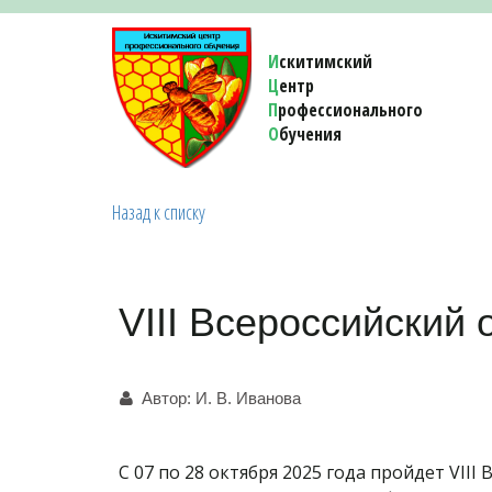
И
скитимский
Ц
ентр
П
рофессионального
О
бучения 
Назад к списку
VIII Всероссийский
Автор:
И. В. Иванова
С 07 по 28 октября 2025 года пройдет VII