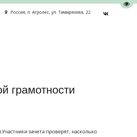
Пере
Россия
,
п. Агролес
,
ул. Тимирязева, 22
ой грамотности
и.Участники зачета проверят, насколько