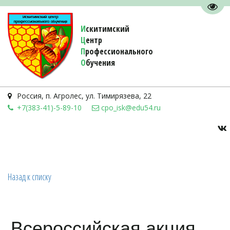
Пере
И
скитимский
Ц
ентр
П
рофессионального
О
бучения 
Россия
,
п. Агролес
,
ул. Тимирязева, 22
+7(383-41)-5-89-10
cpo_isk@edu54.ru
Назад к списку
Всероссийская акция