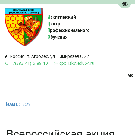
Пере
И
скитимский
Ц
ентр
П
рофессионального
О
бучения 
Россия
,
п. Агролес
,
ул. Тимирязева, 22
+7(383-41)-5-89-10
cpo_isk@edu54.ru
Назад к списку
Всероссийская акция