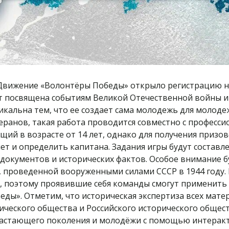
 Движение «Волонтёры Победы» открыло регистрацию н
дет посвящена событиям Великой Отечественной войны 
икальна тем, что ее создает сама молодежь для молод
ранов, такая работа проводится совместно с професси
ий в возрасте от 14 лет, однако для получения призо
8 лет и определить капитана. Задания игры будут соста
документов и исторических фактов. Особое внимание бу
й, проведенной вооруженными силами СССР в 1944 году.
 поэтому проявившие себя команды смогут применить 
еды». Отметим, что историческая экспертиза всех мате
ического общества и Российского исторического общес
астающего поколения и молодёжи с помощью интеракти