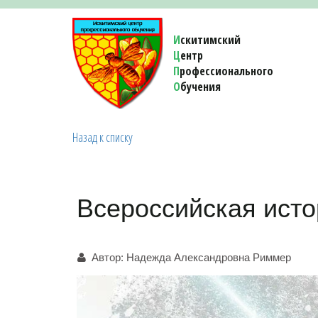
И
скитимский
Ц
ентр
П
рофессионального
О
бучения 
Назад к списку
Всероссийская исто
Автор:
Надежда Александровна Риммер