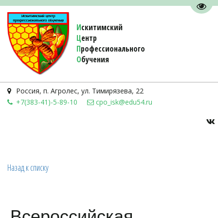
Пере
И
скитимский
Ц
ентр
П
рофессионального
О
бучения 
Россия
,
п. Агролес
,
ул. Тимирязева, 22
+7(383-41)-5-89-10
cpo_isk@edu54.ru
Назад к списку
Всероссийская