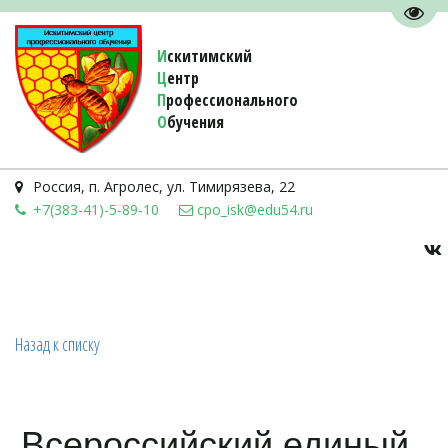
Пере
И
скитимский
Ц
ентр
П
рофессионального
О
бучения 
Россия
,
п. Агролес
,
ул. Тимирязева, 22
+7(383-41)-5-89-10
cpo_isk@edu54.ru
Назад к списку
Всероссийский единый