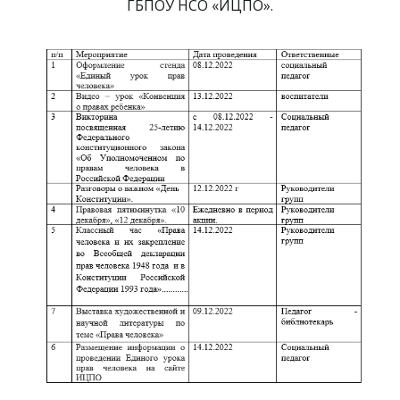
ГБПОУ НСО «ИЦПО».