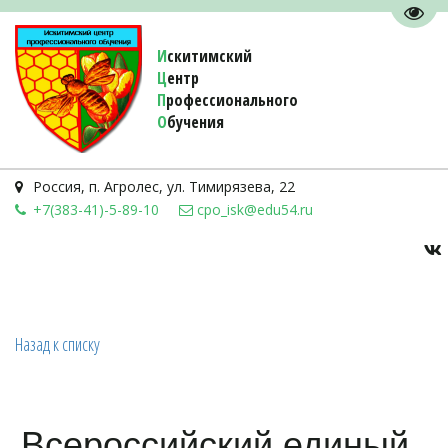
Пере
И
скитимский
Ц
ентр
П
рофессионального
О
бучения 
Россия
,
п. Агролес
,
ул. Тимирязева, 22
+7(383-41)-5-89-10
cpo_isk@edu54.ru
Назад к списку
Всероссийский единый