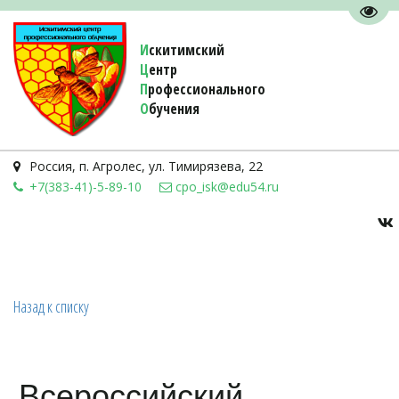
Пере
И
скитимский
Ц
ентр
П
рофессионального
О
бучения 
Россия
,
п. Агролес
,
ул. Тимирязева, 22
+7(383-41)-5-89-10
cpo_isk@edu54.ru
Назад к списку
Всероссийский