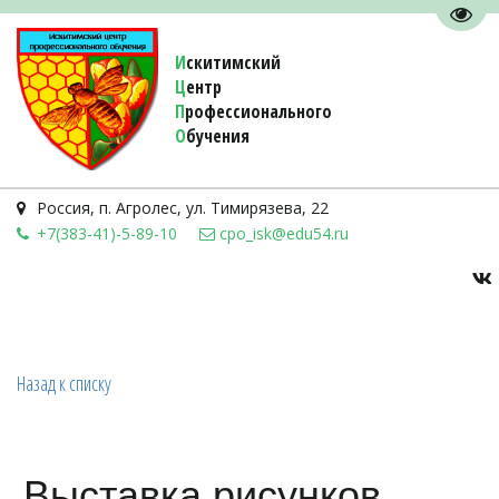
Пере
И
скитимский
Ц
ентр
П
рофессионального
О
бучения 
Россия
,
п. Агролес
,
ул. Тимирязева, 22
+7(383-41)-5-89-10
cpo_isk@edu54.ru
Назад к списку
Выставка рисунков