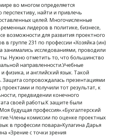
 мире во многом определяется
 перспективу, найти и привлечь
 поставленных целей. Многочисленные
временных лидеров в политике, бизнесе,
все возможности для развития проектного
в группе 231 по профессии «Хозяйка (ин)
та занимались исследованиями, проводили
ты. Нужно отметить то, что большинство
ональной направленности.Учебные
и физика, и английский язык. Такой
ь. Защита сопровождалась презентациями
 проектами и получили тот результат, к
ьности, предвидении конечного
тата своей работы.К защите были
Моя будущая профессия».«Бухгалтерский
ругие.Члены комиссии по оценке проектных
ык в профессии повара»Кулагина Дарья
на «Зрение с точки зрения