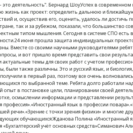
- это деятельность". Бернард ШоуУспех в современном
ю жизнь как проект: определить дальнюю и ближайшую
твий и, осуществив его, оценить, удалось ли достичь
тране, так и за рубежом, показали, что большинство со
оектным типом мышления. Сегодня в системе СПО есть 
сти.24 июня прошла защита индивидуальных проектов 
зны. Вместе со своими научными руководителями ребя
просы, и вот пришло время представить свои результа
 актуальные темы для своих работ с учетом професси
 были также различны. Это и русский язык, и биология, 
получили в первый раз, поэтому все очень волновалис
ющихся по выбранной теме. Ребята долго работали над
й опыт в постановке цели, планировании своей деятел
ботке, осмыслении информации и представлении резуль
 профессия».«Иностранный язык в профессии повара».«
шей речи».«Зрение с точки зрения физики» и многие д
едующих обучающихся:Жданова Полина «Иностранный яз
 «Бухгалтерский учёт основных средств»Симанович Али