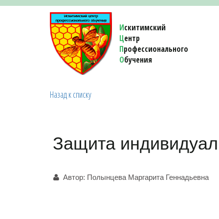
И
скитимский
Ц
ентр
П
рофессионального
О
бучения 
Назад к списку
Защита индивидуал
Автор:
Полынцева Маргарита Геннадьевна