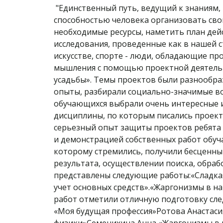
"Единственный путь, ведущий к знаниям, 
способностью человека организовать сво
необходимые ресурсы, наметить план дейс
исследования, проведенные как в нашей с
искусстве, спорте - люди, обладающие пр
мышления с помощью проектной деятельно
усадьбы». Темы проектов были разнообра
опыты, разбирали социально-значимые во
обучающихся выбрали очень интересные и
дисциплины, по которым писались проекты,
серьезный опыт защиты проектов ребята 
и демонстрацией собственных работ обуча
которому стремились, получили бесценны
результата, осуществлении поиска, обра
представлены следующие работы:«Сладкая
учет основных средств».«Жаргонизмы в на
работ отметили отличную подготовку сл
«Моя будущая профессия»Ротова Анастасия